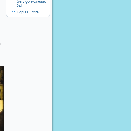
Serviço expresso
24H
Cópias Extra
 e