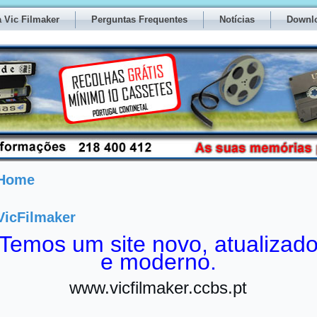
 Vic Filmaker
Perguntas Frequentes
Notícias
Downl
Home
VicFilmaker
Temos um site novo, atualizad
e moderno.
www.vicfilmaker.ccbs.pt